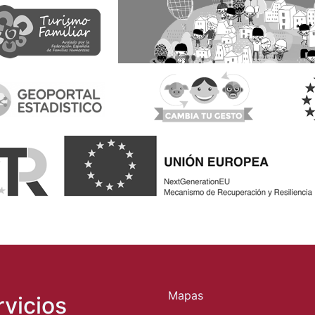
Mapas
rvicios